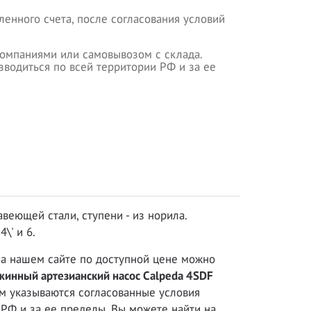
ленного счета, после согласования условий
омпаниями или самовывозом с склада.
водиться по всей территории РФ и за ее
веющей стали, ступени - из норила.
\' и 6.
а нашем сайте по доступной цене можно
жинный артезианский насос Calpeda 4SDF
ом указываются согласованные условия
 РФ и за ее пределы. Вы можете найти на