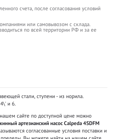
ленного счета, после согласования условий
омпаниями или самовывозом с склада.
водиться по всей территории РФ и за ее
веющей стали, ступени - из норила.
\' и 6.
нашем сайте по доступной цене можно
жинный артезианский насос Calpeda 4SDFM
казываются согласованные условия поставки и
е пределы. Вы можете найти на нашем сайте