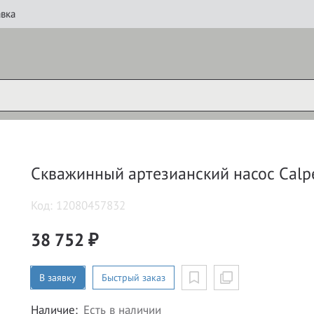
вка
Скважинный артезианский насос Calp
Код: 12080457832
38 752 ₽
В заявку
Быстрый заказ
Наличие:
Есть в наличии